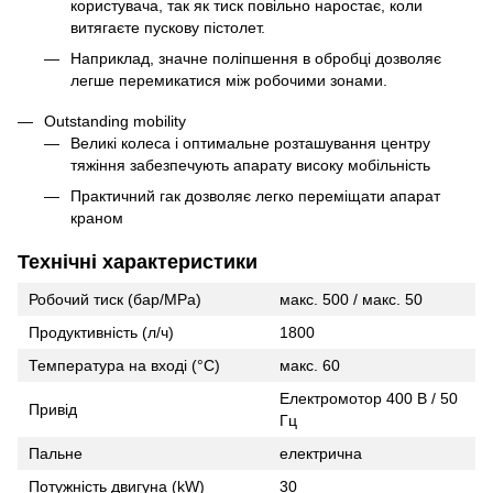
користувача, так як тиск повільно наростає, коли
витягаєте пускову пістолет.
Наприклад, значне поліпшення в обробці дозволяє
легше перемикатися між робочими зонами.
Outstanding mobility
Великі колеса і оптимальне розташування центру
тяжіння забезпечують апарату високу мобільність
Практичний гак дозволяє легко переміщати апарат
краном
Технічні характеристики
Робочий тиск (бар/MPa)
макс. 500 / макс. 50
Продуктивність (л/ч)
1800
Температура на вході (°C)
макс. 60
Електромотор 400 В / 50
Привід
Гц
Пальне
електрична
Потужність двигуна (kW)
30