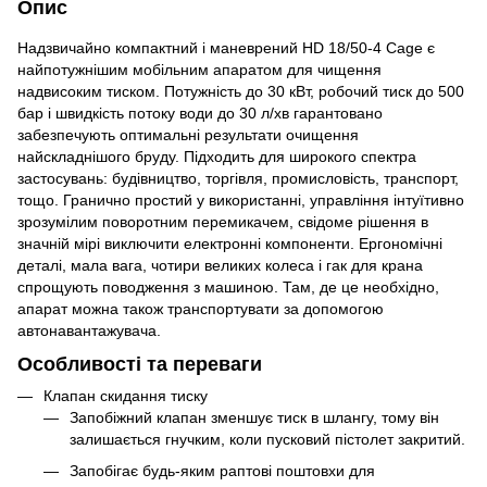
Опис
Надзвичайно компактний і маневрений HD 18/50-4 Cage є
найпотужнішим мобільним апаратом для чищення
надвисоким тиском. Потужність до 30 кВт, робочий тиск до 500
бар і швидкість потоку води до 30 л/хв гарантовано
забезпечують оптимальні результати очищення
найскладнішого бруду. Підходить для широкого спектра
застосувань: будівництво, торгівля, промисловість, транспорт,
тощо. Гранично простий у використанні, управління інтуїтивно
зрозумілим поворотним перемикачем, свідоме рішення в
значній мірі виключити електронні компоненти. Ергономічні
деталі, мала вага, чотири великих колеса і гак для крана
спрощують поводження з машиною. Там, де це необхідно,
апарат можна також транспортувати за допомогою
автонавантажувача.
Особливості та переваги
Клапан скидання тиску
Запобіжний клапан зменшує тиск в шлангу, тому він
залишається гнучким, коли пусковий пістолет закритий.
Запобігає будь-яким раптові поштовхи для