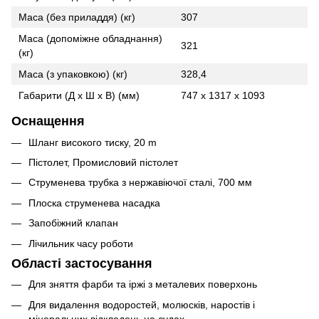
Маса (без приладдя) (кг)
307
Маса (допоміжне обладнання)
321
(кг)
Маса (з упаковкою) (кг)
328,4
Габарити (Д х Ш х В) (мм)
747 x 1317 x 1093
Оснащення
Шланг високого тиску, 20 m
Пістолет, Промисловий пістолет
Струменева трубка з нержавіючої сталі, 700 мм
Плоска струменева насадка
Запобіжний клапан
Лічильник часу роботи
Області застосування
Для зняття фарби та іржі з металевих поверхонь
Для видалення водоростей, молюсків, наростів і
мінеральних відкладень на судах