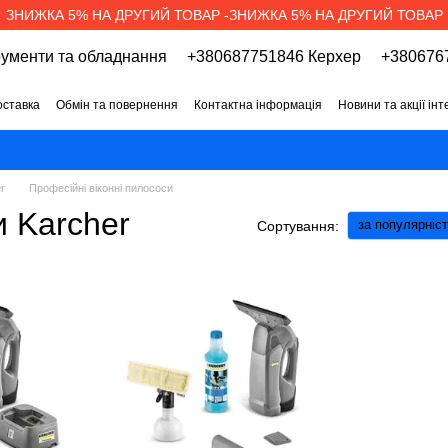
ЗНИЖКА 5% НА ДРУГИЙ ТОВАР -ЗНИЖКА 5% НА ДРУГИЙ ТОВАР
рументи та обладнання
+380687751846 Керхер
+3806767
оставка
Обмін та повернення
Контактна інформація
Новини та акції ін
про магазин
Вакансії
Договір публічної оферти
r
Професійні віконні пилососи
и Karcher
за популярніс
Сортування: