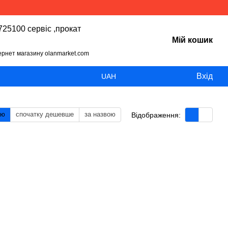
25100 сервіс ,прокат
Мій кошик
тернет магазину olanmarket.com
Вхід
UAH
тю
спочатку дешевше
за назвою
Відображення: