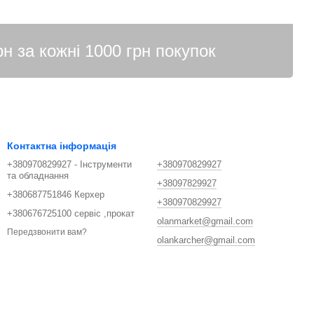
Контактна інформація
+380970829927 - Інструменти
+380970829927
та обладнання
+38097829927
+380687751846 Керхер
+380970829927
+380676725100 сервіс ,прокат
olanmarket@gmail.com
Передзвонити вам?
olankarcher@gmail.com