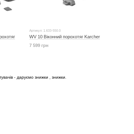
Артикул: 1.633-550.0
рохотяг
WV 10 Віконний порохотяг Karcher
7 599 грн