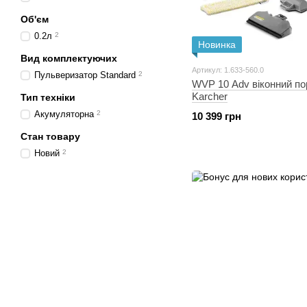
Об'єм
0.2л
2
Новинка
Вид комплектуючих
Артикул: 1.633-560.0
Пульверизатор Standard
2
WVP 10 Adv віконний по
Karcher
Тип техніки
Акумуляторна
2
10 399 грн
Стан товару
Новий
2