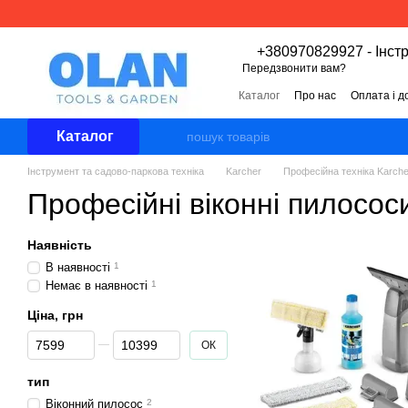
Перейти к основному контенту
+380970829927 - Інст
Передзвонити вам?
Каталог
Про нас
Оплата і д
Угода користувача
Відгуки 
Каталог
Інструмент та садово-паркова техніка
Karcher
Професійна техніка Karche
Професійні віконні пилосос
Наявність
В наявності
1
Немає в наявності
1
Ціна, грн
Від Ціна, грн
До Ціна, грн
ОК
тип
Віконний пилосос
2