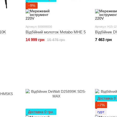
−9%
Артикул: 600688000
Артикул: H15-1
M10K
Відбійний молоток Metabo MHE 5
Відбійник 
14 999 грн
7 463 грн
16 476 грн
Доставка 0 
−7%
Доставка 0 грн.
гурт