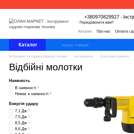
Перейти к основному контенту
+380970829927 - Інст
Передзвонити вам?
Каталог
Про нас
Оплата і д
Угода користувача
Відгуки 
Каталог
Інструмент та садово-паркова техніка
Інструменти
Електроінструмент
Відбійні молотки
Наявність
В наявності
4
Немає в наявності
9
Енергія удару
7,1 Дж
1
7,5 Дж
1
8,5 Дж
1
8,6 Дж
1