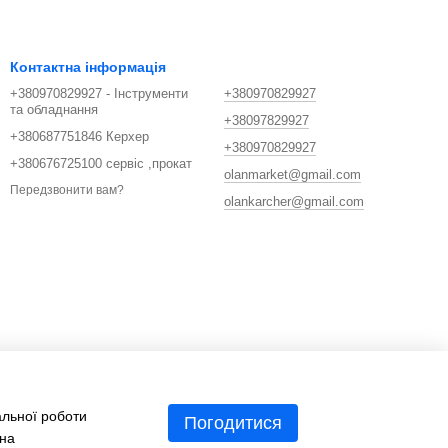
Контактна інформація
+380970829927 - Інструменти
+380970829927
та обладнання
+38097829927
+380687751846 Керхер
+380970829927
+380676725100 сервіс ,прокат
olanmarket@gmail.com
Передзвонити вам?
olankarcher@gmail.com
альної роботи
Погодитися
 на