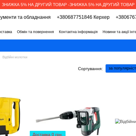
ЗНИЖКА 5% НА ДРУГИЙ ТОВАР -ЗНИЖКА 5% НА ДРУГИЙ ТОВАР
рументи та обладнання
+380687751846 Керхер
+3806767
оставка
Обмін та повернення
Контактна інформація
Новини та акції ін
про магазин
Вакансії
Договір публічної оферти
Відбійні молотки
за популярніс
Сортування:
Доставка 0 грн.