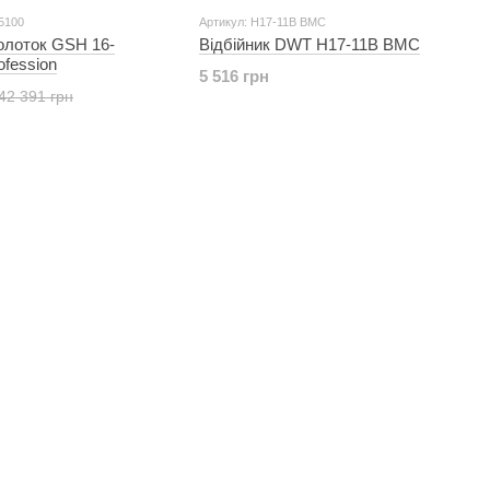
5100
Артикул: H17-11B BMC
олоток GSH 16-
Відбійник DWT H17-11B BMC
ofession
5 516 грн
42 391 грн