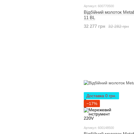
Артикул: 600770500
Відбійний молоток Met
11 BL
32 277 грн
32 282 грн
Доставка 0 грн.
−17%
Артикул: 600148500
Відбійний молоток Met