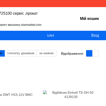
25100 сервіс ,прокат
Мій кошик
тернет магазину olanmarket.com
Вхід
UAH
тю
спочатку дешевше
за назвою
Відображення: