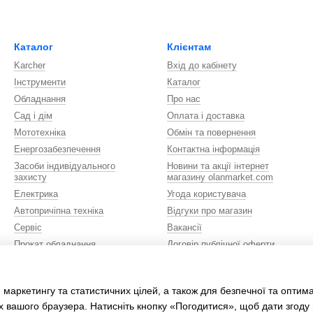
Каталог
Клієнтам
Karcher
Вхід до кабінету
Інструменти
Каталог
Обладнання
Про нас
Сад і дім
Оплата і доставка
Мототехніка
Обмін та повернення
Енергозабезпечення
Контактна інформація
Засоби індивідуального
Новини та акції інтернет
захисту
магазину olanmarket.com
Електрика
Угода користувача
Автопричіпна техніка
Відгуки про магазин
Сервіс
Вакансії
Прокат обладнання
Договір публічної оферти
Сувенірна продукція
Ми в соцмережах
Автомобілі
 маркетингу та статистичних цілей, а також для безпечної та оптим
х вашого браузера. Натисніть кнопку «Погодитися», щоб дати згоду