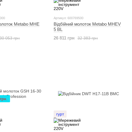
6000
Артикул: 600769500
молоток Metabo MHE
Відбійний молоток Metabo MHEV
5 BL
26 811 грн
30 053 грн
32 383 грн
грн.
гурт