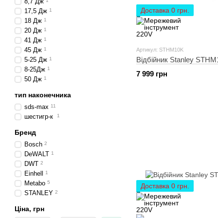
8,7 Дж
1
Доставка 0 грн.
17,5 Дж
1
18 Дж
1
20 Дж
1
41 Дж
1
45 Дж
1
Артикул: STHM10K
Відбійник Stanley STH
5-25 Дж
1
8-25Дж
1
7 999 грн
50 Дж
1
тип наконечника
sds-max
11
шестигр-к
1
Бренд
Bosch
2
DeWALT
1
DWT
2
Einhell
1
Metabo
5
Доставка 0 грн.
STANLEY
2
Ціна, грн