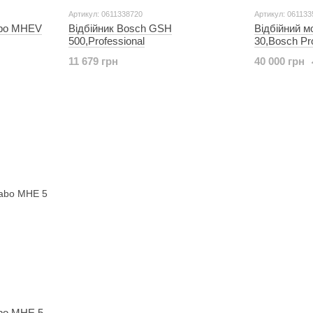
Артикул: 0611338720
Артикул: 061133
abo MHEV
Відбійник Bosch GSH
Відбійний м
500,Professional
30,Bosch Pr
11 679 грн
40 000 грн
abo MHE 5