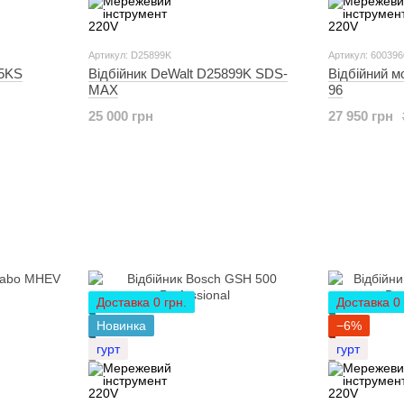
Артикул: D25899K
Артикул: 60039
M5KS
Відбійник DeWalt D25899K SDS-
Відбійний 
MAX
96
25 000 грн
27 950 грн
Доставка 0 грн.
Доставка 0 
Новинка
−6%
гурт
гурт