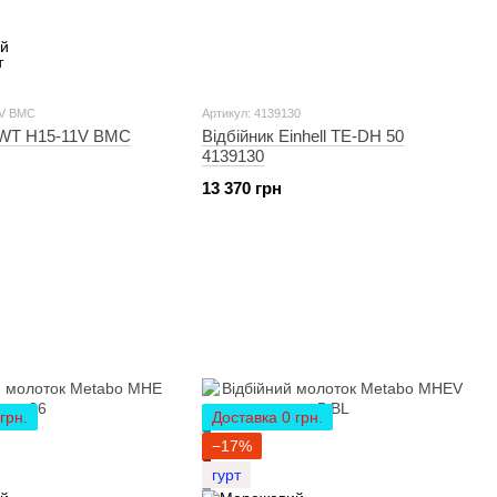
1V BMC
Артикул: 4139130
DWT H15-11V BMC
Відбійник Einhell TE-DH 50
4139130
13 370 грн
грн.
Доставка 0 грн.
−17%
гурт