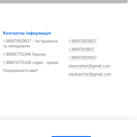
Контактна інформація
+380970829927 - Інструменти
+380970829927
та обладнання
+38097829927
+380687751846 Керхер
+380970829927
+380676725100 сервіс ,прокат
olanmarket@gmail.com
Передзвонити вам?
olankarcher@gmail.com