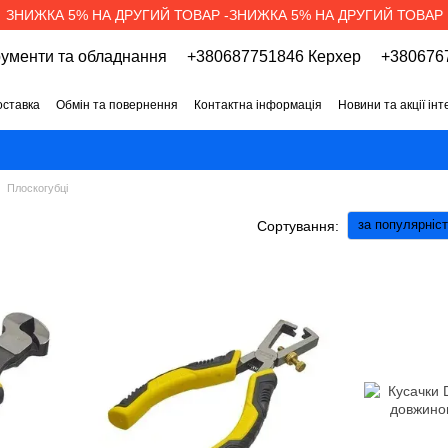
ЗНИЖКА 5% НА ДРУГИЙ ТОВАР -ЗНИЖКА 5% НА ДРУГИЙ ТОВАР
рументи та обладнання
+380687751846 Керхер
+3806767
оставка
Обмін та повернення
Контактна інформація
Новини та акції ін
про магазин
Вакансії
Договір публічної оферти
Плоскогубці
за популярніс
Сортування: