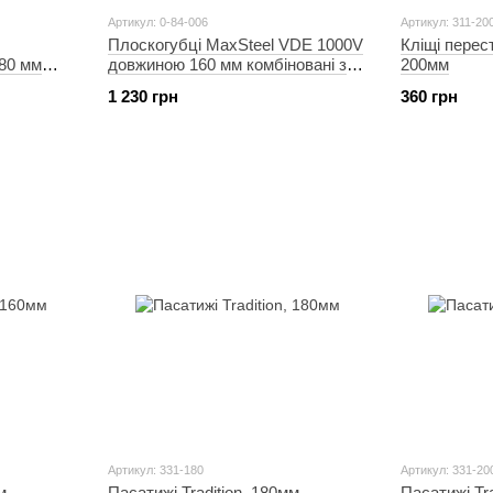
Артикул: 0-84-006
Артикул: 311-20
Плоскогубці MaxSteel VDE 1000V
Кліщі перест
80 мм
довжиною 160 мм комбіновані з
200мм
подовженими губками STANLEY
1 230 грн
360 грн
Артикул: 331-180
Артикул: 331-20
м
Пасатижі Tradition, 180мм
Пасатижі Tra