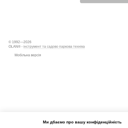
© 1992—2026
OLAN® -
інструмент та садово паркова техніка
Мобільна версія
Ми дбаємо про вашу конфіденційність