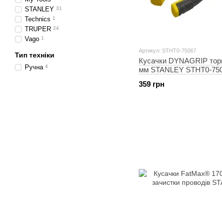
STANLEY
31
Technics
1
TRUPER
24
Vago
1
Артикул: STHT0-75067
Тип техніки
Кусачки DYNAGRIP торц
Ручна
4
мм STANLEY STHT0-75
359 грн