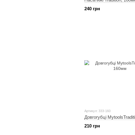
240 грн
Артикул: 333-160
Довгогубці MytoolsTradit
210 грн