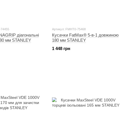
-74455
Артикул: FMHT0-75468
NAGRIP діагональні
Кусачки FatMax® 5-в-1 довжиною
80 мм STANLEY
180 мм STANLEY
1 448 грн