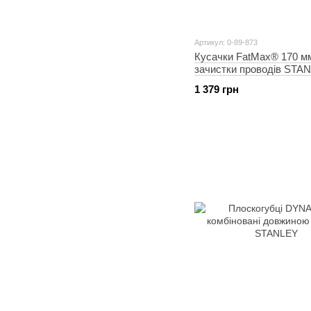
Артикул: 0-89-873
Кусачки FatMax® 170 м
зачистки проводів STA
1 379 грн