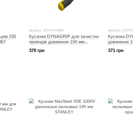
Артикул: STHT0-75068
Артикул: STHT0
еві 150
Кусачки DYNAGRIP для зачистки
Кусачки DY
067
проводів довжиною 150 мм
довжиною 1
STANLEY
370 грн
371 грн