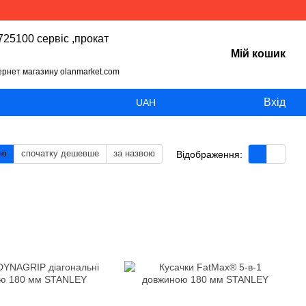
25100 сервіс ,прокат
Мій кошик
тернет магазину olanmarket.com
Вхід
UAH
тю
спочатку дешевше
за назвою
Відображення: