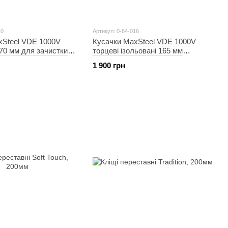
10
Артикул: 0-84-016
xSteel VDE 1000V
Кусачки MaxSteel VDE 1000V
170 мм для зачистки
торцеві ізольовані 165 мм
TANLEY
STANLEY
1 900 грн