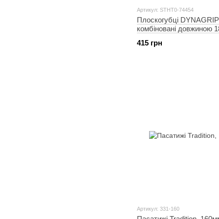
Артикул: STHT0-74454
Плоскогубці DYNAGRIP
комбіновані довжиною 1
STANLEY
415 грн
Артикул: 331-160
Пасатижі Tradition, 160м