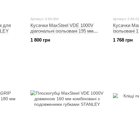
Артикул: 0-84-004
Артикул: 0-84-0
м для
Кусачки MaxSteel VDE 1000V
Кусачки Ma
NLEY
діагональні ізольовані 195 мм
ізольовані 
STANLEY
проводів S
1 800 грн
1 768 грн