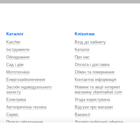
Каталог
Клієнтам
Karcher
Вхід до кабінету
Інструменти
Каталог
Обладнання
Про нас
Сад і дім
Оплата і доставка
Мототехніка
Обмін та повернення
Енергозабезпечення
Контактна інформація
Засоби індивідуального
Новини та акції інтернет
захисту
магазину olanmarket.com
Електрика
Угода користувача
Автопричіпна техніка
Відгуки про магазин
Сервіс
Вакансії
Прокат обладнання
Договір публічної оферти
Сувенірна продукція
Ми в соцмережах
Автомобілі