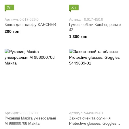
Хіт
Хіт
Артикул: 0.017-529.0
Артикул: 0.017-450.0
Кепка для гольфу KARCHER
Гумові чоботи Karcher, розмір
42
200 грн
1 300 грн
Артикул: 988000708
Артикул: 5449639-01
Рукавиці Макіта універсальні
Захист очей та обличчя
M 988000708 Makita
Protective glasses, Goggles
5449639-01