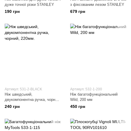
дуже точної різки STANLEY
з фіксованим лезом STANLEY
190 грн
679 грн
Артикул: 531-2-BLACK
Артикул: 532-1-200
Ніж шведський,
Ніж багатофункціональний
двукомпонентна ручка, чорний,
Wild, 200 мм
220мм.
240 грн
450 грн