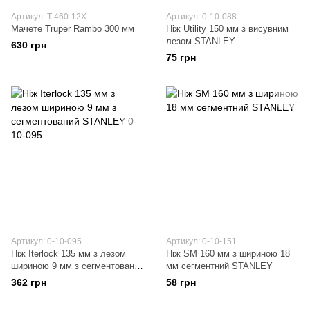
Артикул: T-460-12X
Артикул: 0-10-088
Мачете Truper Rambo 300 мм
Ніж Utility 150 мм з висувним
лезом STANLEY
630 грн
75 грн
Артикул: 0-10-095
Артикул: 0-10-151
Ніж Iterlock 135 мм з лезом
Ніж SM 160 мм з шириною 18
шириною 9 мм з сегментований
мм сегментний STANLEY
STANLEY 0-10-095
362 грн
58 грн