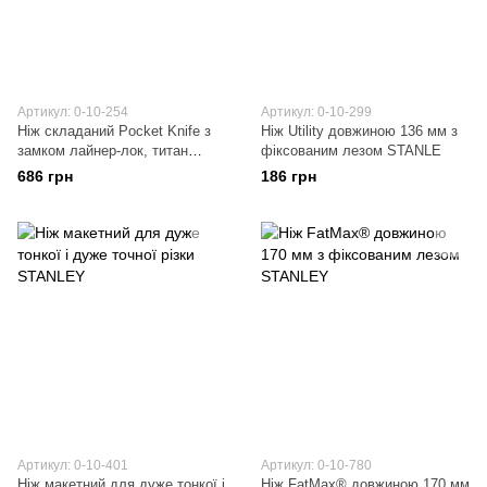
Артикул: 0-10-254
Артикул: 0-10-299
Ніж складаний Pocket Knife з
Ніж Utility довжиною 136 мм з
замком лайнер-лок, титан
фіксованим лезом STANLE
STANLEY
686 грн
186 грн
Артикул: 0-10-401
Артикул: 0-10-780
Ніж макетний для дуже тонкої і
Ніж FatMax® довжиною 170 мм