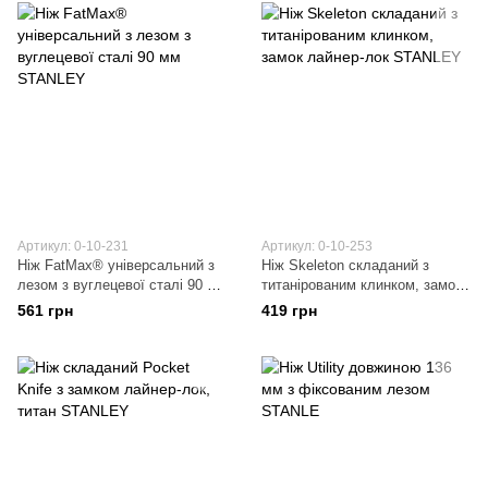
Артикул: 0-10-231
Артикул: 0-10-253
Ніж FatMax® універсальний з
Ніж Skeleton складаний з
лезом з вуглецевої сталі 90 мм
титанірованим клинком, замок
STANLEY
лайнер-лок STANLEY
561 грн
419 грн