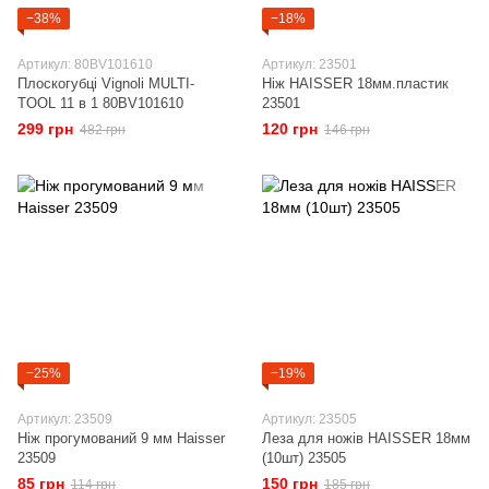
−38%
−18%
Артикул: 80BV101610
Артикул: 23501
Плоскогубці Vignoli MULTI-
Ніж HAISSER 18мм.пластик
TOOL 11 в 1 80BV101610
23501
299 грн
120 грн
482 грн
146 грн
−25%
−19%
Артикул: 23509
Артикул: 23505
Ніж прогумований 9 мм Haisser
Леза для ножів HAISSER 18мм
23509
(10шт) 23505
85 грн
150 грн
114 грн
185 грн