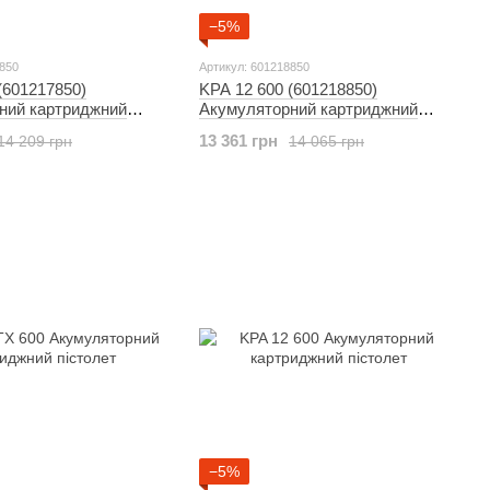
−5%
7850
Артикул: 601218850
(601217850)
KPA 12 600 (601218850)
ний картриджний
Акумуляторний картриджний
пістолет
13 361 грн
14 209 грн
14 065 грн
−5%