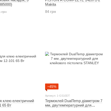
885000)
Makita
84 грн
 грн
−45%
Артикул: 1-GS10DT
я клею електричний
Термоклей DualTemp діаметром 7
1 65 Вт
мм, двутемпературний для
клейового пістолета STANLEY