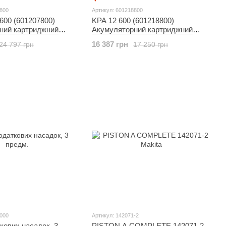
7800
Артикул: 601218800
600 (601207800)
KPA 12 600 (601218800)
ний картриджний
Акумуляторний картриджний
пістолет
16 387 грн
24 797 грн
17 250 грн
5000
Артикул: 142071-2
кових насадок, 3
PISTON A COMPLETE 142071-2