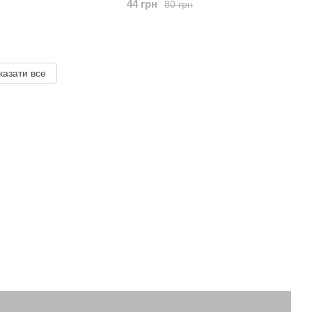
44 грн
80 грн
казати все