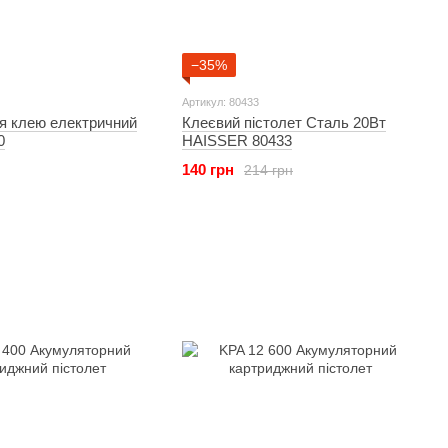
−35%
Артикул: 80433
я клею електричний
Клеєвий пістолет Сталь 20Вт
0
HAISSER 80433
140 грн
214 грн