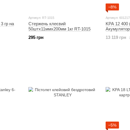
−8%
Артикул: RT-1015
Артикул: 60121
3 гр на
Стержень клеєвий
KPA 12 400 
50штх11ммх200мм 1кг RT-1015
Акумулятор
пістолет
295 грн
13 119 грн
−5%