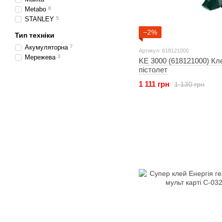
Metabo
8
STANLEY
5
−2%
Тип техніки
Акумуляторна
7
Артикул: 618121000
Мережева
3
KE 3000 (618121000) Кл
пістолет
1 111 грн
1 130 грн