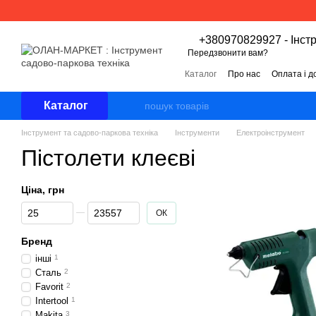
Перейти к основному контенту
+380970829927 - Інст
Передзвонити вам?
Каталог
Про нас
Оплата і д
Угода користувача
Відгуки 
Каталог
Інструмент та садово-паркова техніка
Інструменти
Електроінструмент
Пістолети клеєві
Ціна, грн
Від Ціна, грн
До Ціна, грн
ОК
Бренд
інші
1
Сталь
2
Favorit
2
Intertool
1
Makita
3