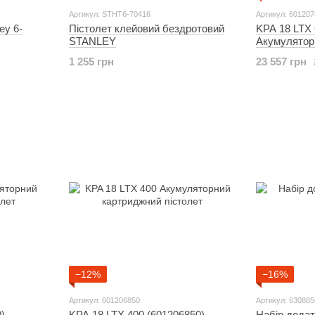
Артикул: STHT6-70416
Артикул: 60120
ey 6-
Пістолет клейовий бездротовий
KPA 18 LTX 
STANLEY
Акумулятор
пістолет
1 255 грн
23 557 грн
−12%
−16%
Артикул: 601206850
Артикул: 63088
)
KPA 18 LTX 400 (601206850)
Набір додат