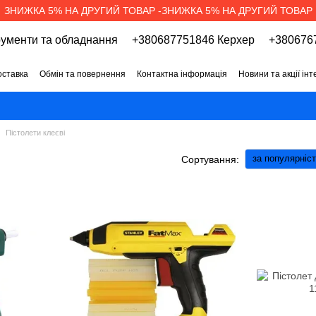
ЗНИЖКА 5% НА ДРУГИЙ ТОВАР -ЗНИЖКА 5% НА ДРУГИЙ ТОВАР
рументи та обладнання
+380687751846 Керхер
+3806767
оставка
Обмін та повернення
Контактна інформація
Новини та акції ін
про магазин
Вакансії
Договір публічної оферти
Пістолети клеєві
за популярніс
Сортування: