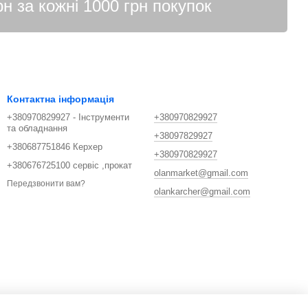
Контактна інформація
+380970829927 - Інструменти
+380970829927
та обладнання
+38097829927
+380687751846 Керхер
+380970829927
+380676725100 сервіс ,прокат
olanmarket@gmail.com
Передзвонити вам?
olankarcher@gmail.com