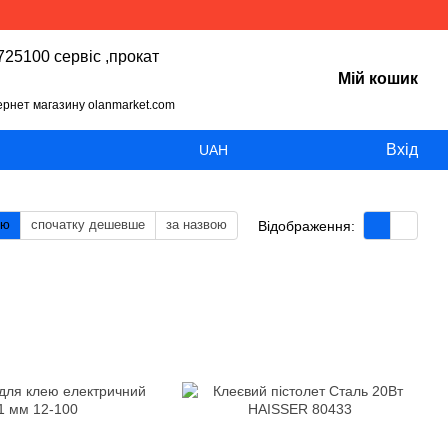
25100 сервіс ,прокат
Мій кошик
тернет магазину olanmarket.com
Вхід
UAH
тю
спочатку дешевше
за назвою
Відображення: