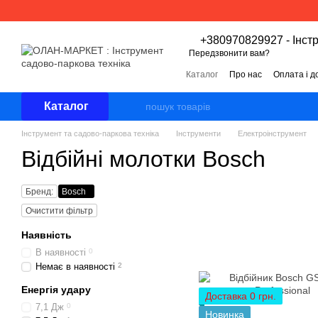
Перейти к основному контенту
+380970829927 - Інст
Передзвонити вам?
Каталог
Про нас
Оплата і д
Угода користувача
Відгуки 
Каталог
Інструмент та садово-паркова техніка
Інструменти
Електроінструмент
Відбійні молотки Bosch
Бренд:
Bosch
Очистити фільтр
Наявність
В наявності
0
Немає в наявності
2
Енергія удару
Доставка 0 грн.
7,1 Дж
0
Новинка