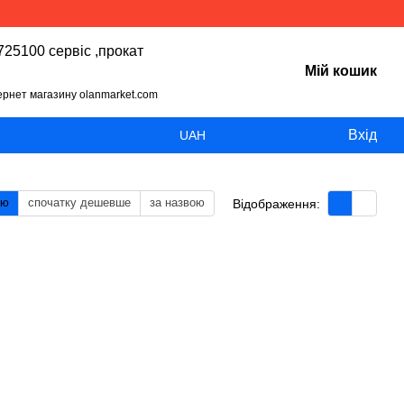
25100 сервіс ,прокат
Мій кошик
тернет магазину olanmarket.com
Вхід
UAH
тю
спочатку дешевше
за назвою
Відображення: