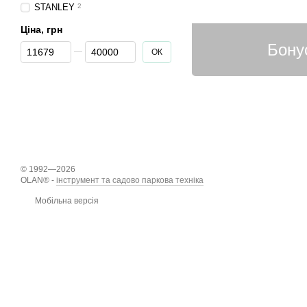
STANLEY
2
Ціна, грн
Від Ціна, грн
До Ціна, грн
ОК
© 1992—2026
OLAN® -
інструмент та садово паркова техніка
Мобільна версія