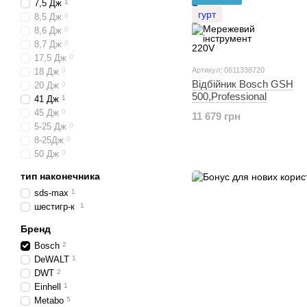
7,5 Дж
1
гурт
8,5 Дж
0
8,6 Дж
0
8,7 Дж
0
17,5 Дж
0
Артикул: 0611338720
18 Дж
0
Відбійник Bosch GSH
20 Дж
0
500,Professional
41 Дж
1
45 Дж
0
11 679 грн
5-25 Дж
0
8-25Дж
0
50 Дж
0
тип наконечника
sds-max
1
шестигр-к
1
Бренд
Bosch
2
DeWALT
1
DWT
2
Einhell
1
Metabo
5