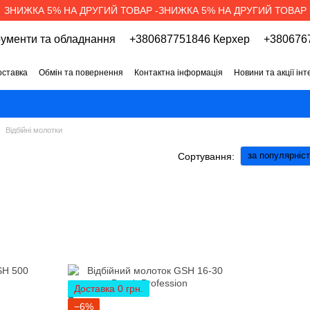
ЗНИЖКА 5% НА ДРУГИЙ ТОВАР -ЗНИЖКА 5% НА ДРУГИЙ ТОВАР
рументи та обладнання
+380687751846 Керхер
+3806767
оставка
Обмін та повернення
Контактна інформація
Новини та акції ін
про магазин
Вакансії
Договір публічної оферти
Відбійні молотки
за популярніс
Сортування:
Доставка 0 грн.
−6%