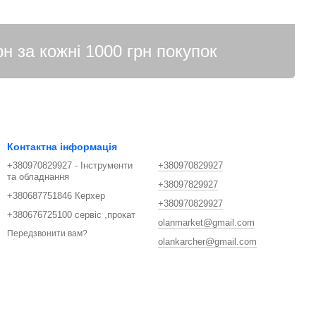
Контактна інформація
+380970829927 - Інструменти
+380970829927
та обладнання
+38097829927
+380687751846 Керхер
+380970829927
+380676725100 сервіс ,прокат
olanmarket@gmail.com
Передзвонити вам?
olankarcher@gmail.com