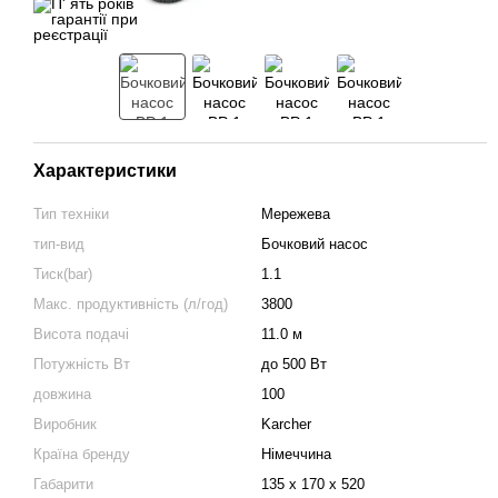
Характеристики
Тип техніки
Мережева
тип-вид
Бочковий насос
Тиск(bar)
1.1
Макс. продуктивність (л/год)
3800
Висота подачі
11.0 м
Потужність Вт
до 500 Вт
довжина
100
Виробник
Karcher
Країна бренду
Німеччина
Габарити
135 x 170 x 520