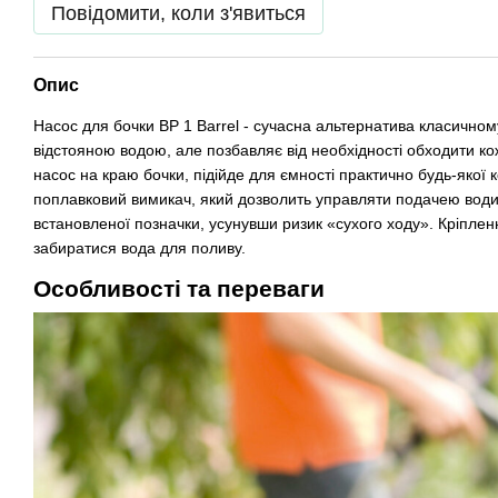
Повідомити, коли з'явиться
Опис
Насос для бочки BP 1 Barrel - сучасна альтернатива класично
відстояною водою, але позбавляє від необхідності обходити ко
насос на краю бочки, підійде для ємності практично будь-якої 
поплавковий вимикач, який дозволить управляти подачею води 
встановленої позначки, усунувши ризик «сухого ходу». Кріпленн
забиратися вода для поливу.
Особливості та переваги