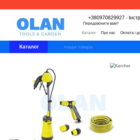
Перейти к основному контенту
+380970829927 - Інст
Передзвонити вам?
Каталог
Про нас
Оплата і д
Угода користувача
Відгуки 
Каталог