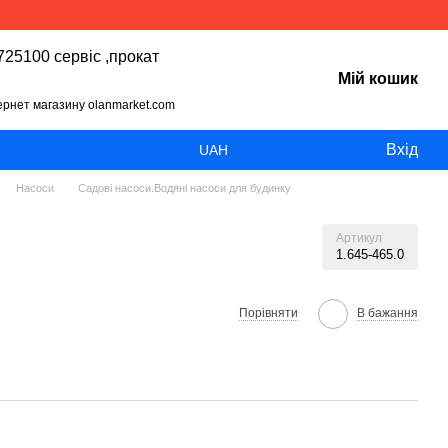
25100 сервіс ,прокат
Мій кошик
тернет магазину olanmarket.com
Вхід
UAH
Насоси
Садові насоси.Водяні насоси для будинку
Артикул
1.645-465.0
Порівняти
В бажання