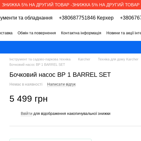
ЗНИЖКА 5% НА ДРУГИЙ ТОВАР -ЗНИЖКА 5% НА ДРУГИЙ ТОВАР
рументи та обладнання
+380687751846 Керхер
+3806767
оставка
Обмін та повернення
Контактна інформація
Новини та акції ін
про магазин
Вакансії
Договір публічної оферти
Інструмент та садово-паркова техніка
Karcher
Техніка для дому Karcher
Бочковий насос BP 1 BARREL SET
Бочковий насос BP 1 BARREL SET
Немає в наявності
Написати відгук
5 499 грн
Ввійти
для відображення накопичувальної знижки
%