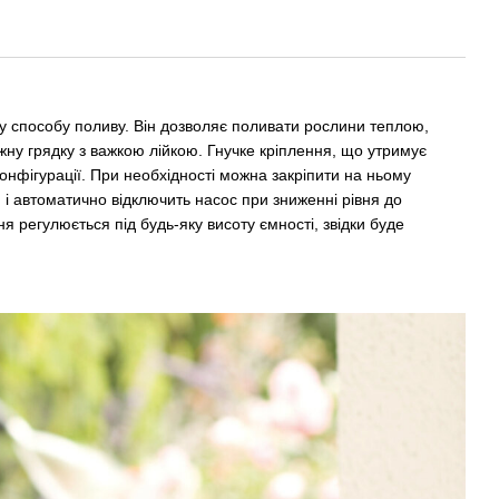
му способу поливу. Він дозволяє поливати рослини теплою,
жну грядку з важкою лійкою. Гнучке кріплення, що утримує
конфігурації. При необхідності можна закріпити на ньому
і автоматично відключить насос при зниженні рівня до
я регулюється під будь-яку висоту ємності, звідки буде