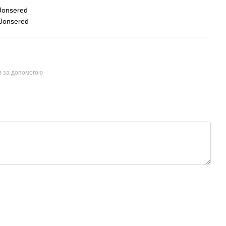
Jonsered
Jonsered
и за допомогою