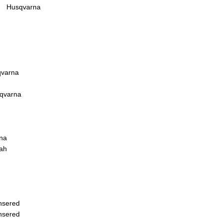
и Husqvarna
varna
qvarna
na
ah
d
sered
sered