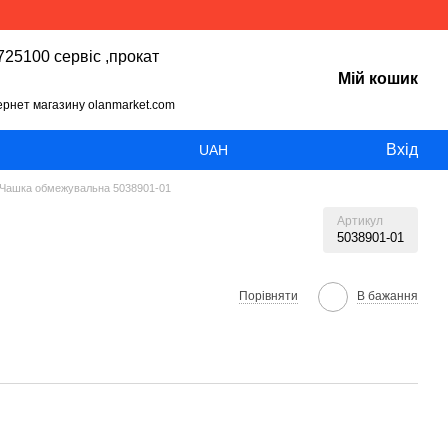
25100 сервіс ,прокат
Мій кошик
тернет магазину olanmarket.com
Вхід
UAH
Чашка обмежувальна 5038901-01
Артикул
5038901-01
Порівняти
В бажання