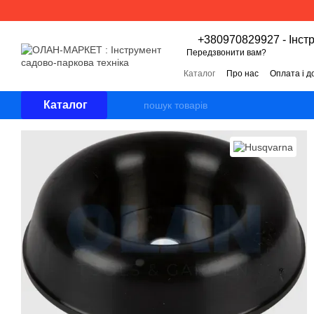
Перейти к основному контенту
+380970829927 - Інст
Передзвонити вам?
Каталог
Про нас
Оплата і д
Угода користувача
Відгуки 
Каталог