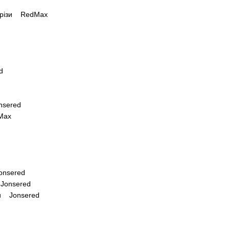
орізи RedMax
d
nsered
Max
onsered
Jonsered
зи Jonsered