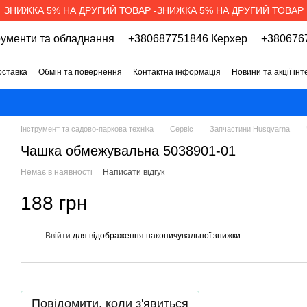
ЗНИЖКА 5% НА ДРУГИЙ ТОВАР -ЗНИЖКА 5% НА ДРУГИЙ ТОВАР
рументи та обладнання
+380687751846 Керхер
+3806767
оставка
Обмін та повернення
Контактна інформація
Новини та акції ін
про магазин
Вакансії
Договір публічної оферти
Інструмент та садово-паркова техніка
Сервіс
Запчастини Husqvarna
Чашка обмежувальна 5038901-01
Немає в наявності
Написати відгук
188 грн
Ввійти
для відображення накопичувальної знижки
%
Повідомити, коли з'явиться