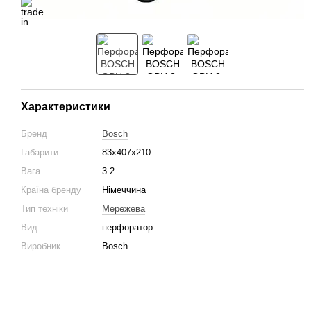
Характеристики
Бренд
Bosch
Габарити
83х407х210
Вага
3.2
Країна бренду
Німеччина
Тип техніки
Мережева
Вид
перфоратор
Виробник
Bosch