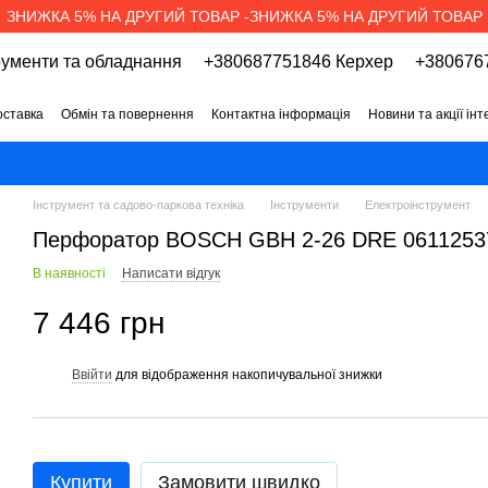
ЗНИЖКА 5% НА ДРУГИЙ ТОВАР -ЗНИЖКА 5% НА ДРУГИЙ ТОВАР
рументи та обладнання
+380687751846 Керхер
+3806767
оставка
Обмін та повернення
Контактна інформація
Новини та акції ін
про магазин
Вакансії
Договір публічної оферти
Інструмент та садово-паркова техніка
Інструменти
Електроінструмент
Перфоратор BOSCH GBH 2-26 DRE 0611253
В наявності
Написати відгук
7 446 грн
Ввійти
для відображення накопичувальної знижки
%
Купити
Замовити швидко