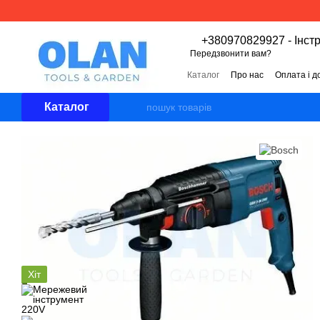
Перейти к основному контенту
+380970829927 - Інст
Передзвонити вам?
Каталог
Про нас
Оплата і д
Угода користувача
Відгуки 
Каталог
Хіт