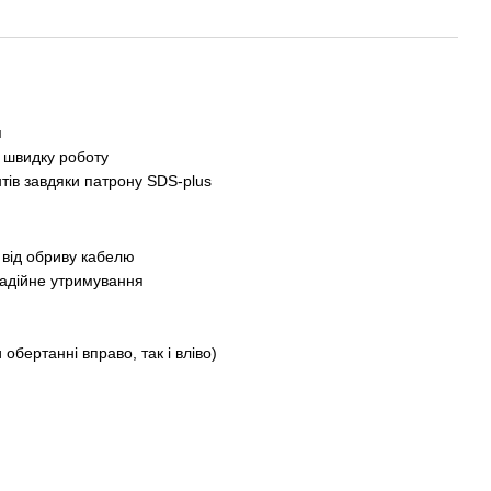
я
ь швидку роботу
тів завдяки патрону SDS-plus
 від обриву кабелю
надійне утримування
бертанні вправо, так і вліво)