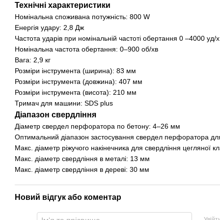
Технічні характеристики
Номінальна споживана потужність: 800 W
Енергія удару: 2,8 Дж
Частота ударів при номінальній частоті обертання 0 –4000 уд/х
Номінальна частота обертання: 0–900 об/хв
Вага: 2,9 кг
Розміри інструмента (ширина): 83 мм
Розміри інструмента (довжина): 407 мм
Розміри інструмента (висота): 210 мм
Тримач для машини: SDS plus
Діапазон свердління
Діаметр свердел перфоратора по бетону: 4–26 мм
Оптимальний діапазон застосування свердел перфоратора дл
Макс. діаметр ріжучого накінечника для свердління цегляної к
Макс. діаметр свердління в металі: 13 мм
Макс. діаметр свердління в дереві: 30 мм
Новий відгук або коментар
Увійт