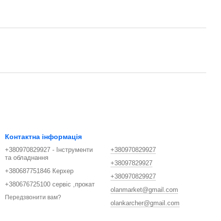
Контактна інформація
+380970829927 - Інструменти
+380970829927
та обладнання
+38097829927
+380687751846 Керхер
+380970829927
+380676725100 сервіс ,прокат
olanmarket@gmail.com
Передзвонити вам?
olankarcher@gmail.com