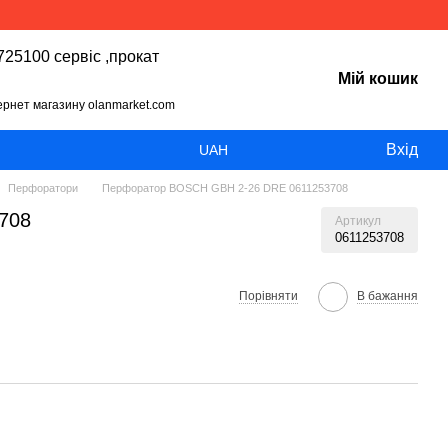
25100 сервіс ,прокат
Мій кошик
тернет магазину olanmarket.com
Вхід
UAH
Перфоратори
Перфоратор BOSCH GBH 2-26 DRE 0611253708
708
Артикул
0611253708
Порівняти
В бажання