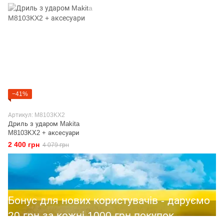
−41%
Артикул: M8103KX2
Дриль з ударом Makita
M8103KX2 + аксесуари
2 400 грн
4 079 грн