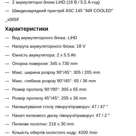
2 акумуляторні блоки LiHD (18 В / 5,5 А-год)
Швидкозарядний пристрій ASC 145 "AIR COOLED"
_x005F
Характеристики
Вид акумуляторного блока:
LiHD
Напруга акумуляторного блока:
18 V
Ємність акумулятора:
2 x 5.5 Ah
Опорна поверхня:
345 x 730 mm
Макс. ширина розрізу 90°/45°:
305 / 205 mm
Макс. глибина розрізу 90°/45°:
65 / 36 mm
Розмір пропилу 90°/90°:
305 x 65 mm
Розмір пропилу 45°/45°:
205 x 36 mm
Налаштування столу ліворуч/праворуч:
47 / 47 °
Нахил пилкового диску ліворуч/праворуч:
47 / 2 °
Пилкове полотно:
216 x 30 mm
Кількість обертів холостого ходу:
4200 /min