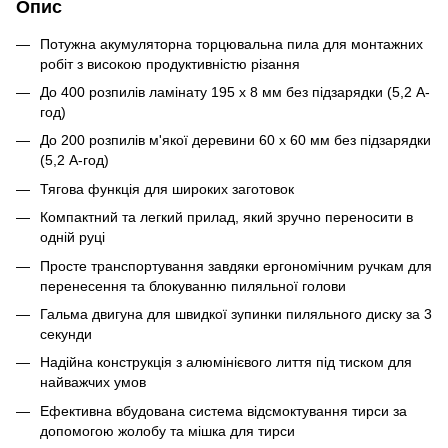
Опис
Потужна акумуляторна торцювальна пила для монтажних
робіт з високою продуктивністю різання
До 400 розпилів ламінату 195 x 8 мм без підзарядки (5,2 А-
год)
До 200 розпилів м'якої деревини 60 x 60 мм без підзарядки
(5,2 А-год)
Тягова функція для широких заготовок
Компактний та легкий прилад, який зручно переносити в
одній руці
Просте транспортування завдяки ергономічним ручкам для
перенесення та блокуванню пиляльної голови
Гальма двигуна для швидкої зупинки пиляльного диску за 3
секунди
Надійна конструкція з алюмінієвого лиття під тиском для
найважчих умов
Ефективна вбудована система відсмоктування тирси за
допомогою жолобу та мішка для тирси