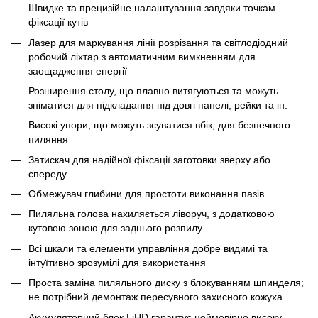
Швидке та прецизійне налаштування завдяки точкам
фіксації кутів
Лазер для маркування лінії розрізання та світлодіодний
робочий ліхтар з автоматичним вимкненням для
заощадження енергії
Розширення столу, що плавно витягуються та можуть
зніматися для підкладання під довгі панелі, рейки та ін.
Високі упори, що можуть зсуватися вбік, для безпечного
пиляння
Затискач для надійної фіксації заготовки зверху або
спереду
Обмежувач глибини для простоти виконання пазів
Пиляльна голова нахиляється ліворуч, з додатковою
кутовою зоною для заднього розпилу
Всі шкали та елементи управління добре видимі та
інтуїтивно зрозумілі для використання
Проста заміна пиляльного диску з блокуванням шпинделя;
не потрібний демонтаж пересувного захисного кожуха
Акумуляторний блок LiHD гарантує неймовірно високу