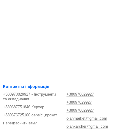
Контактна інформація
+380970829927 - Інструменти
+380970829927
та обладнання
+38097829927
+380687751846 Керхер
+380970829927
+380676725100 сервіс ,прокат
olanmarket@gmail.com
Передзвонити вам?
olankarcher@gmail.com