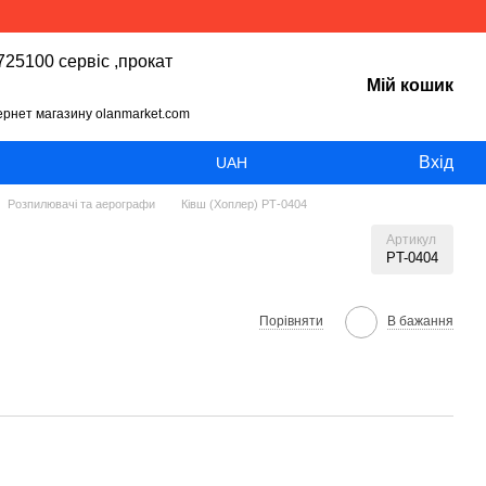
25100 сервіс ,прокат
Мій кошик
тернет магазину olanmarket.com
Вхід
UAH
Розпилювачі та аерографи
Ківш (Хоплер) РТ-0404
Артикул
PT-0404
Порівняти
В бажання