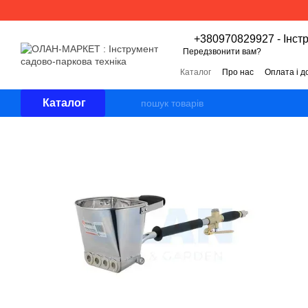
Перейти к основному контенту
+380970829927 - Інст
Передзвонити вам?
Каталог
Про нас
Оплата і д
Угода користувача
Відгуки 
Каталог