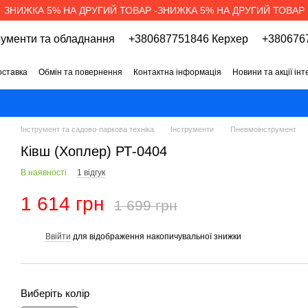
ЗНИЖКА 5% НА ДРУГИЙ ТОВАР -ЗНИЖКА 5% НА ДРУГИЙ ТОВАР
рументи та обладнання
+380687751846 Керхер
+3806767
оставка
Обмін та повернення
Контактна інформація
Новини та акції ін
про магазин
Вакансії
Договір публічної оферти
Інструмент та садово-паркова техніка
Інструменти
Пневмоінструмент
Ківш (Хоплер) РТ-0404
В наявності
1 відгук
1 614 грн
1 699 грн
Ввійти
для відображення накопичувальної знижки
%
Виберіть колір