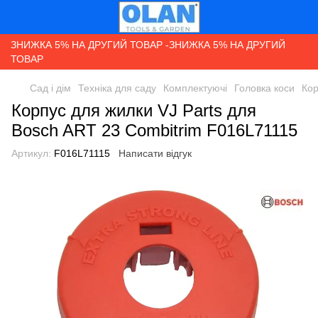
ЗНИЖКА 5% НА ДРУГИЙ ТОВАР -ЗНИЖКА 5% НА ДРУГИЙ
ТОВАР
Сад і дім
Техніка для саду
Комплектуючі
Головка коси
Кор
Корпус для жилки VJ Parts для
Bosch ART 23 Combitrim F016L71115
Артикул:
F016L71115
Написати відгук