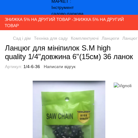
ЗНИЖКА 5% НА ДРУГИЙ ТОВАР -ЗНИЖКА 5% НА ДРУГИЙ
ТОВАР
Сад і дім
Техніка для саду
Комплектуючі
Ланцюги
Ланцюг 
Ланцюг для мініпилок S.M high
quality 1/4"довжина 6"(15см) 36 ланок
Артикул:
1/4-6-36
Написати відгук