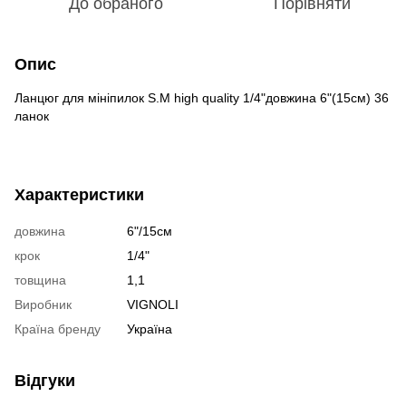
До обраного
Порівняти
Опис
Ланцюг для мініпилок S.M high quality 1/4"довжина 6"(15см) 36
ланок
Характеристики
довжина
6"/15см
крок
1/4"
товщина
1,1
Виробник
VIGNOLI
Країна бренду
Україна
Відгуки