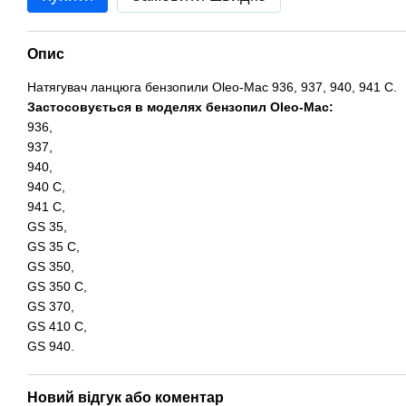
Опис
Натягувач ланцюга бензопили Oleo-Mac 936, 937, 940, 941 C.
Застосовується в моделях бензопил Oleo-Mac:
936,
937,
940,
940 C,
941 C,
GS 35,
GS 35 C,
GS 350,
GS 350 C,
GS 370,
GS 410 C,
GS 940.
Новий відгук або коментар