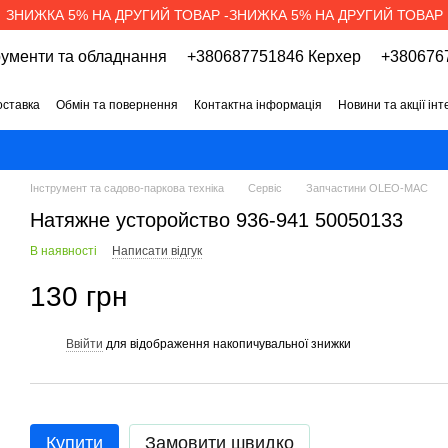
ЗНИЖКА 5% НА ДРУГИЙ ТОВАР -ЗНИЖКА 5% НА ДРУГИЙ ТОВАР
рументи та обладнання
+380687751846 Керхер
+3806767
оставка
Обмін та повернення
Контактна інформація
Новини та акції ін
про магазин
Вакансії
Договір публічної оферти
Інструмент та садово-паркова техніка
Сервіс
Запчастини OLEO-MAC
Натяжне усторойство 936-941 50050133
В наявності
Написати відгук
130 грн
Ввійти
для відображення накопичувальної знижки
%
Купити
Замовити швидко