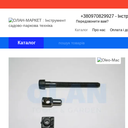
Перейти к основному контенту
+380970829927 - Інст
Передзвонити вам?
Каталог
Про нас
Оплата і д
Угода користувача
Відгуки 
Каталог