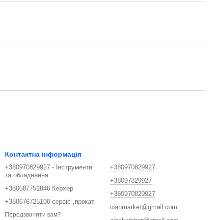
Контактна інформація
+380970829927 - Інструменти
+380970829927
та обладнання
+38097829927
+380687751846 Керхер
+380970829927
+380676725100 сервіс ,прокат
olanmarket@gmail.com
Передзвонити вам?