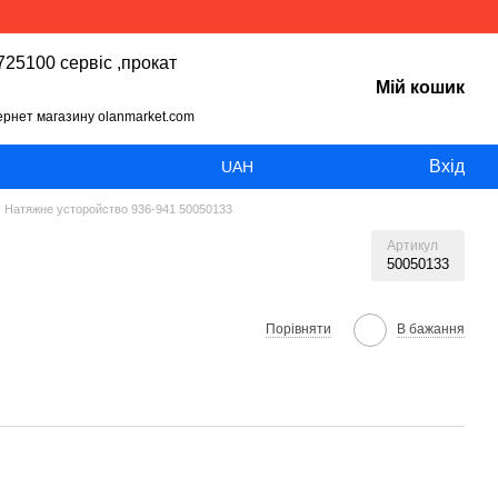
25100 сервіс ,прокат
Мій кошик
тернет магазину olanmarket.com
Вхід
UAH
Натяжне усторойство 936-941 50050133
Артикул
50050133
Порівняти
В бажання