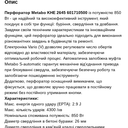
Опис
Перфоратор Metabo KHE 2645 601710500
із потужністю 850
Вт - це надійний та високоефективний інструмент, який
поєднує в собі три функції: буріння, свердління та довбання.
Завдяки своїм технічним характеристикам та інноваційним
функціям, цей перфоратор ідеально підходить для виконання
різноманітних завдань в будівництві та ремонті.
Електроніка Vario (V) дозволяє регулювати число обертів
відповідно до властивостей матеріалу, забезпечуючи
оптимальний робочий процес. Автоматична запобіжна муфта
Metabo S-automatic гарантує механічне від'єднання привода
при блокуванні свердла, забезпечуючи безпечну роботу та
запобігаючи пошкодженню інструменту.
Додатково, перфоратор оснащений вимикачем, що
фіксується, що дозволяє зручно працювати в постійному
режимі без постійного утримання кнопки.
Характеристики:
Макс. енергія одного удару (EPTA): 2.9 J
Макс. кількість ударів: 4300 /хв
Номінальна споживана потужність: 850 Вт
Діаметр свердління в бетоні бурами: 26 мм
Діаметр свердління в кам'яній кладці свердлильними