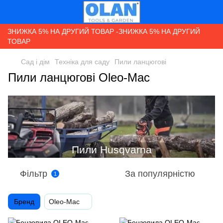
ЗНИЖКА 5% НА ДРУГИЙ ТОВАР -ЗНИЖКА 5% НА ДРУГИЙ
ТОВАР
Сад і дім
Техніка для саду
Пили ланцюгові
Пили ланцюгові Oleo-Mac
Фільтр
За популярністю
1
Бренд
Oleo-Mac