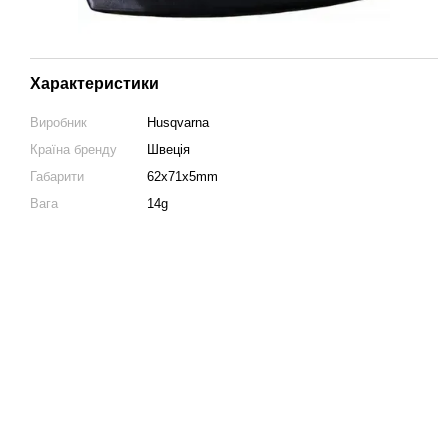
Характеристики
Виробник
Husqvarna
Країна бренду
Швеція
Габарити
62x71x5mm
Вага
14g