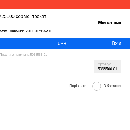
25100 сервіс ,прокат
Мій кошик
тернет магазину olanmarket.com
Вхід
UAH
Пластина напрямна 5038566-01
Артикул
5038566-01
Порівняти
В бажання