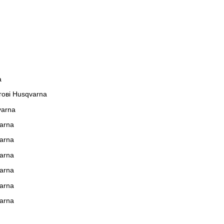
a
ові Husqvarna
varna
arna
arna
arna
arna
arna
arna