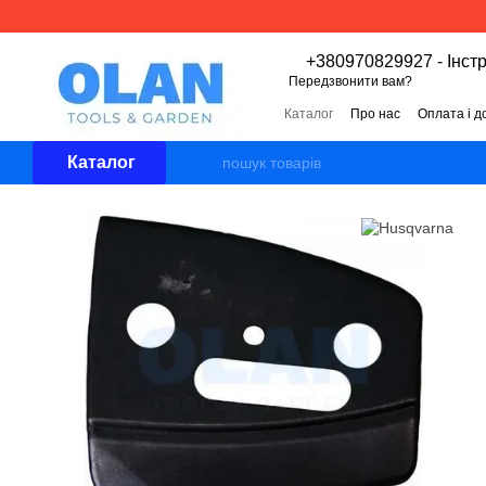
Перейти к основному контенту
+380970829927 - Інст
Передзвонити вам?
Каталог
Про нас
Оплата і д
Угода користувача
Відгуки 
Каталог