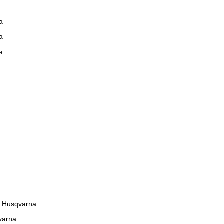
a
a
a
 Husqvarna
varna