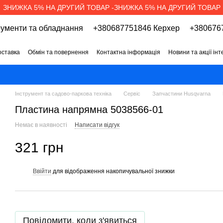
ЗНИЖКА 5% НА ДРУГИЙ ТОВАР -ЗНИЖКА 5% НА ДРУГИЙ ТОВАР
рументи та обладнання
+380687751846 Керхер
+3806767
оставка
Обмін та повернення
Контактна інформація
Новини та акції ін
про магазин
Вакансії
Договір публічної оферти
Інструмент та садово-паркова техніка
Сервіс
Запчастини Husqvarna
Пластина напрямна 5038566-01
Немає в наявності
Написати відгук
321 грн
Ввійти
для відображення накопичувальної знижки
%
Повідомити, коли з'явиться