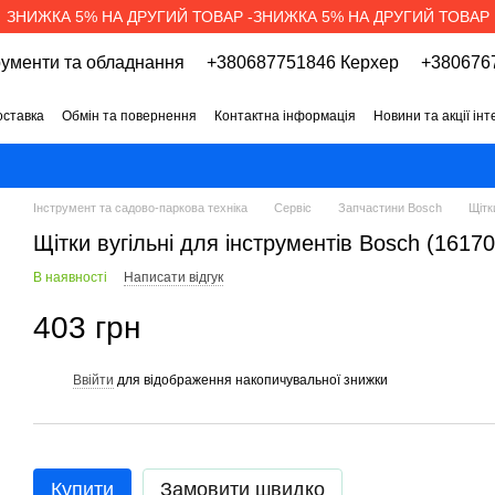
ЗНИЖКА 5% НА ДРУГИЙ ТОВАР -ЗНИЖКА 5% НА ДРУГИЙ ТОВАР
рументи та обладнання
+380687751846 Керхер
+3806767
оставка
Обмін та повернення
Контактна інформація
Новини та акції ін
про магазин
Вакансії
Договір публічної оферти
Інструмент та садово-паркова техніка
Сервіс
Запчастини Bosch
Щітк
Щітки вугільні для інструментів Bosch (161
В наявності
Написати відгук
403 грн
Ввійти
для відображення накопичувальної знижки
%
Купити
Замовити швидко