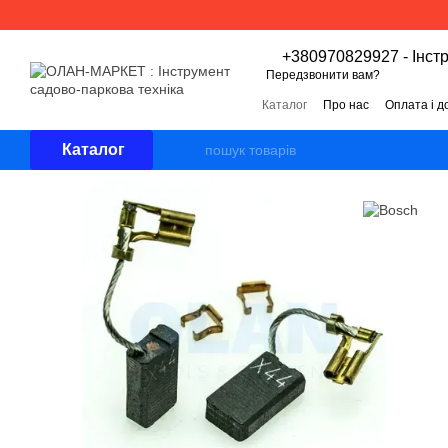
Перейти к основному контенту
+380970829927 - Інст
Передзвонити вам?
Каталог
Про нас
Оплата і д
Угода користувача
Відгуки 
Каталог