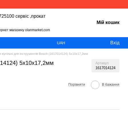
25100 сервіс ,прокат
Мій кошик
тернет магазину olanmarket.com
Вхід
UAH
и вугільні для інструментів Bosch (1617014124) 5х10х17,2мм
7014124) 5х10х17,2мм
Артикул
1617014124
Порівняти
В бажання