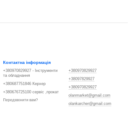
Контактна інформація
+380970829927 - Інструменти
+380970829927
та обладнання
+38097829927
+380687751846 Керхер
+380970829927
+380676725100 сервіс ,прокат
olanmarket@gmail.com
Передзвонити вам?
olankarcher@gmail.com