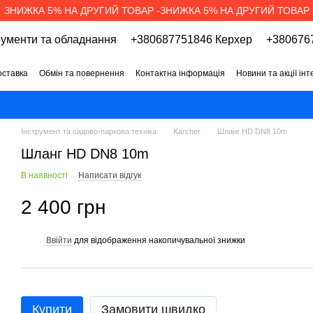
ЗНИЖКА 5% НА ДРУГИЙ ТОВАР -ЗНИЖКА 5% НА ДРУГИЙ ТОВАР
рументи та обладнання
+380687751846 Керхер
+3806767
оставка
Обмін та повернення
Контактна інформація
Новини та акції ін
про магазин
Вакансії
Договір публічної оферти
Інструмент та садово-паркова техніка
Karcher
Шланг HD DN8 10m
Шланг HD DN8 10m
В наявності
Написати відгук
2 400 грн
Ввійти
для відображення накопичувальної знижки
%
Купити
Замовити швидко