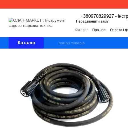
Перейти к основному контенту
+380970829927 - Інст
Передзвонити вам?
Каталог
Про нас
Оплата і д
Угода користувача
Відгуки 
Каталог