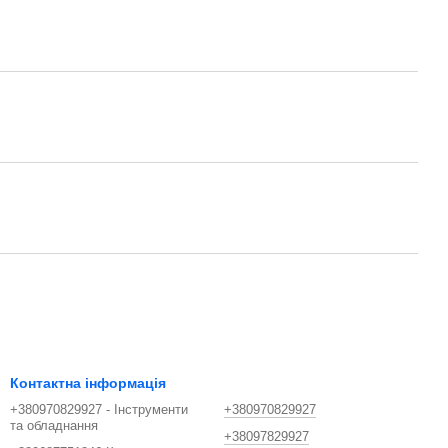
Контактна інформація
+380970829927 - Інструменти
+380970829927
та обладнання
+38097829927