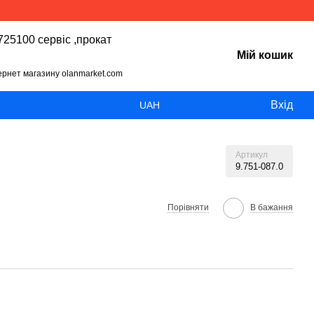
25100 сервіс ,прокат
Мій кошик
тернет магазину olanmarket.com
Вхід
UAH
Артикул
9.751-087.0
Порівняти
В бажання