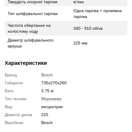
Твердість опорної тарілки
м‘яка
Одна тарілка + проміжна
Тип шліфувальної тарілки
тарілка
Частота обертання на
340 - 910 об/хв
холостому ходу
Діаметр шліфувального
225 мм
аркуша
Характеристики
Бренд
Bosch
Габарити
735х270х260
Вага
3.75 кг
Тип техніки
Мережева
Вид
ексцентрик
Діаметр диска
225
Виробник
Bosch