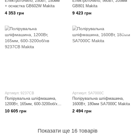
Електроточило, 250Вт, 150мм
Електроточило, 560Вт, 205мм
+ оснастка GB602W Makita
GB801 Makita
4 353 грн
9 423 грн
Артикул: 9237CB
Артикул: SA7000C
Полірувальна шліфмашина,
Полірувальна шліфмашина,
1200Вт, 165мм, 600-3200об/хв
1600Вт, 180мм SA7000C Makita
9237CB Makita
10 605 грн
2 494 грн
Показати ще 16 товарів