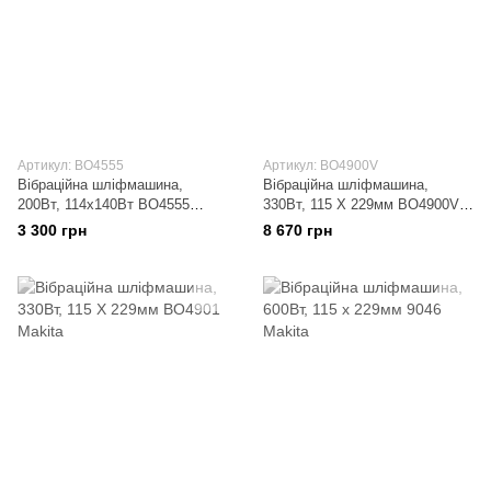
Артикул: BO4555
Артикул: BO4900V
Вібраційна шліфмашина,
Вібраційна шліфмашина,
200Вт, 114х140Вт BO4555
330Вт, 115 Х 229мм BO4900V
Makita
Makita
3 300 грн
8 670 грн