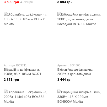
Makita
3 599 грн
3 093 грн
4 599 грн
Артикул: BO3711
Артикул: BO4565
Вібраційна шліфмашина,
Вібраційна шліфмашина,
190Вт, 93 Х 185мм BO3711
200Вт, з дельтавидною
Makita
насадкой BO4565 Makita
2 871 грн
3 444 грн