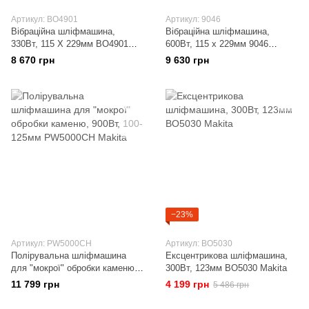
Артикул: BO4901
Артикул: 9046
Вібраційна шліфмашина,
Вібраційна шліфмашина,
330Вт, 115 Х 229мм BO4901
600Вт, 115 x 229мм 9046
Makita
Makita
8 670 грн
9 630 грн
−23%
Артикул: PW5000CH
Артикул: BO5030
Полірувальна шліфмашина
Ексцентрикова шліфмашина,
для "мокрої" обробки каменю,
300Вт, 123мм BO5030 Makita
900Вт, 100-125мм PW5000CH
11 799 грн
4 199 грн
5 486 грн
Makita