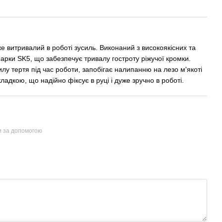
е витривалий в роботі зусиль. Виконаний з високоякісних та
марки SK5, що забезпечує тривалу гостроту ріжучої кромки.
у тертя під час роботи, запобігає налипанню на лезо м'якоті
адкою, що надійно фіксує в руці і дуже зручно в роботі.
и за допомогою