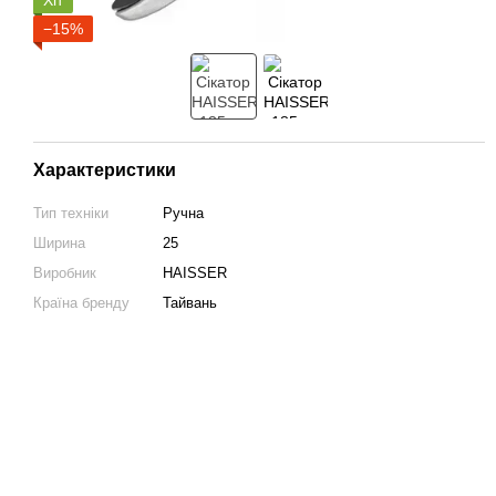
Хіт
−15%
Характеристики
Тип техніки
Ручна
Ширина
25
Виробник
HAISSER
Країна бренду
Тайвань