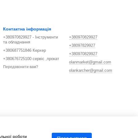
Контактна інформація
+380970829927 - Інструменти
+380970829927
та обладнання
+38097829927
+380687751846 Керхер
+380970829927
+380676725100 сервіс ,прокат
olanmarket@gmail.com
Передзвонити вам?
olankarcher@gmail.com
альної роботи