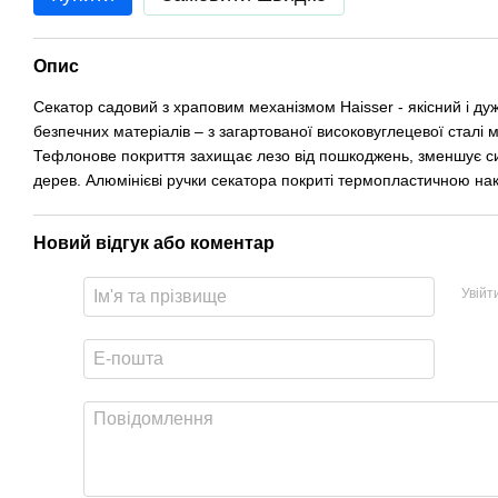
Опис
Секатор садовий з храповим механізмом Haisser - якісний і дуж
безпечних матеріалів – з загартованої високовуглецевої сталі 
Тефлонове покриття захищає лезо від пошкоджень, зменшує сил
дерев. Алюмінієві ручки секатора покриті термопластичною накл
Новий відгук або коментар
Увійт