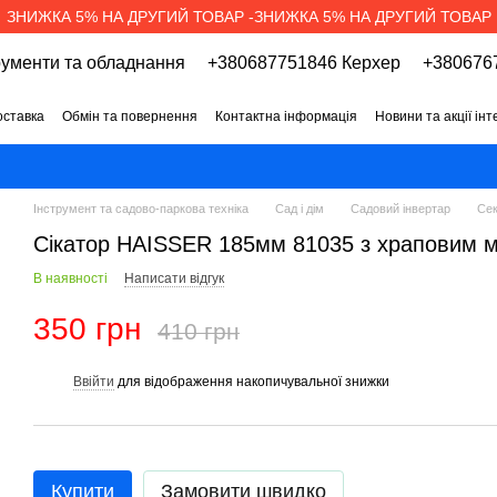
ЗНИЖКА 5% НА ДРУГИЙ ТОВАР -ЗНИЖКА 5% НА ДРУГИЙ ТОВАР
рументи та обладнання
+380687751846 Керхер
+3806767
оставка
Обмін та повернення
Контактна інформація
Новини та акції ін
про магазин
Вакансії
Договір публічної оферти
Інструмент та садово-паркова техніка
Сад і дім
Садовий інвертар
Сек
Сікатор HAISSER 185мм 81035 з храповим м
В наявності
Написати відгук
350 грн
410 грн
Ввійти
для відображення накопичувальної знижки
%
Купити
Замовити швидко