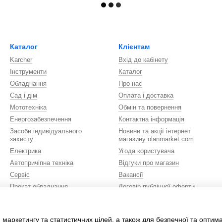
Каталог
Клієнтам
Karcher
Вхід до кабінету
Інструменти
Каталог
Обладнання
Про нас
Сад і дім
Оплата і доставка
Мототехніка
Обмін та повернення
Енергозабезпечення
Контактна інформація
Засоби індивідуального
Новини та акції інтернет
захисту
магазину olanmarket.com
Електрика
Угода користувача
Автопричіпна техніка
Відгуки про магазин
Сервіс
Вакансії
Прокат обладнання
Договір публічної оферти
Сувенірна продукція
Ми в соцмережах
Автомобілі
 маркетингу та статистичних цілей, а також для безпечної та оптим