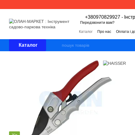
Перейти к основному контенту
+380970829927 - Інст
Передзвонити вам?
Каталог
Про нас
Оплата і д
Угода користувача
Відгуки 
Каталог