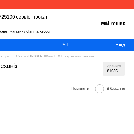
25100 сервіс ,прокат
Мій кошик
тернет магазину olanmarket.com
Вхід
UAH
атори
Сікатор HAISSER 185мм 81035 з храповим механіз
еханіз
Артикул
81035
Порівняти
В бажання