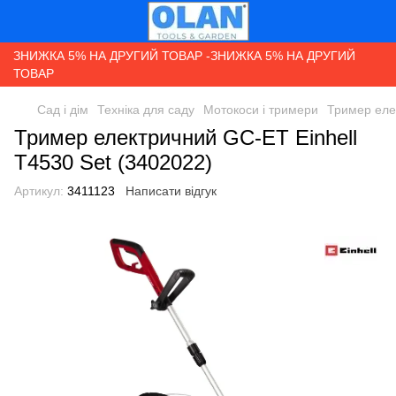
ЗНИЖКА 5% НА ДРУГИЙ ТОВАР -ЗНИЖКА 5% НА ДРУГИЙ
ТОВАР
Сад і дім
Техніка для саду
Мотокоси і тримери
Тример еле
Тример електричний GC-ET Einhell
Т4530 Set (3402022)
Артикул:
3411123
Написати відгук