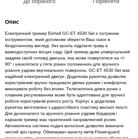
До обраного
Порівняти
Опис
Електричний тример Einhell GC-ET 4530 Set є потужним
інструментом, який допоможе зберегти Ваш газон в
бездоганному вигляді, без зусиль підрізати траву в
важкодоступних місцях саду. Цей тример дуже універсальний
завдяки своїй головці двигуна, яка може повертатися на +/-
90° і нахилятися у пяти різних положеннях для зручного
різання уздовж вертикальних поверхонь. GC-ET 4530 Set має
надійний електричний двигун. Додаткова рукоятка дозволяє
користувачеві зручно працювати двома руками і комфортно
виконувати роботу без втоми. Телескопічна довга ручка з
плавним регулюванням може бути адаптована для зручної
роботи користувачів різного росту. Корпус и додаткова
рукоятка виготовлені з ударостійкого пластику високої якості.
Для досконалого та зручного різання уздовж бордюрів і
парканів тример має практичний направляючий ролик.
Автоматична система подачі волосіння дозволяє виконати
чистий зріз газону. Обмежувач захисту квітів Flowerguard
захищає квіти, декоративні рослини та інші чутливі обєкти від