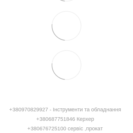
+380970829927 - Інструменти та обладнання
+380687751846 Керхер
+380676725100 сервіс ,прокат