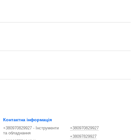
Контактна інформація
+380970829927 - Інструменти
+380970829927
та обладнання
+38097829927