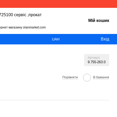
25100 сервіс ,прокат
Мій кошик
тернет магазину olanmarket.com
Вхід
UAH
Артикул
9.755-263.0
Порівняти
В бажання