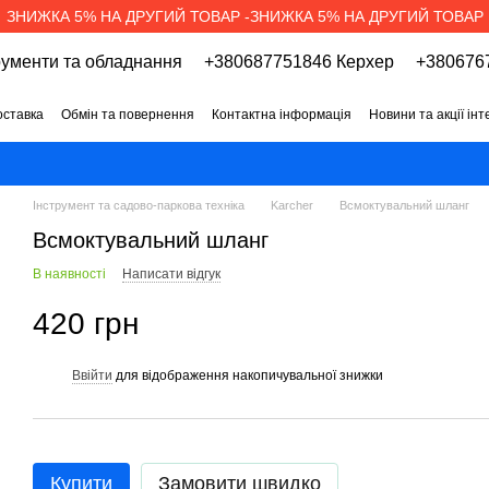
ЗНИЖКА 5% НА ДРУГИЙ ТОВАР -ЗНИЖКА 5% НА ДРУГИЙ ТОВАР
рументи та обладнання
+380687751846 Керхер
+3806767
оставка
Обмін та повернення
Контактна інформація
Новини та акції ін
про магазин
Вакансії
Договір публічної оферти
Інструмент та садово-паркова техніка
Karcher
Всмоктувальний шланг
Всмоктувальний шланг
В наявності
Написати відгук
420 грн
Ввійти
для відображення накопичувальної знижки
%
Купити
Замовити швидко