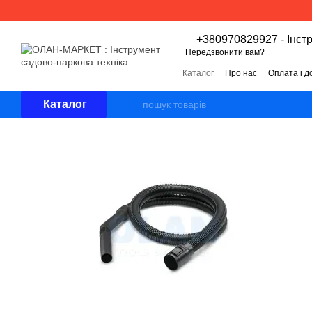
Перейти к основному контенту
+380970829927 - Інст
Передзвонити вам?
Каталог
Про нас
Оплата і д
Угода користувача
Відгуки 
Каталог