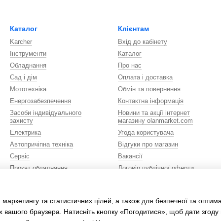
Каталог
Клієнтам
Karcher
Вхід до кабінету
Інструменти
Каталог
Обладнання
Про нас
Сад і дім
Оплата і доставка
Мототехніка
Обмін та повернення
Енергозабезпечення
Контактна інформація
Засоби індивідуального
Новини та акції інтернет
захисту
магазину olanmarket.com
Електрика
Угода користувача
Автопричіпна техніка
Відгуки про магазин
Сервіс
Вакансії
Прокат обладнання
Договір публічної оферти
Сувенірна продукція
Ми в соцмережах
Автомобілі
 маркетингу та статистичних цілей, а також для безпечної та оптим
х вашого браузера. Натисніть кнопку «Погодитися», щоб дати згоду