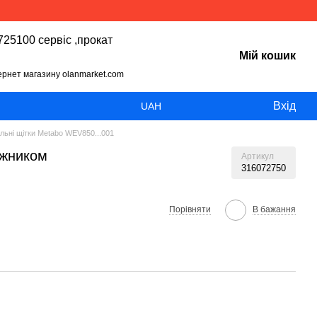
25100 сервіс ,прокат
Мій кошик
тернет магазину olanmarket.com
Вхід
UAH
ільні щітки Metabo WEV850...001
іжником
Артикул
316072750
Порівняти
В бажання