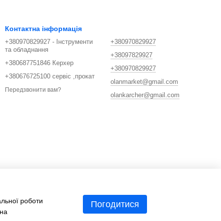
Контактна інформація
+380970829927 - Інструменти
+380970829927
та обладнання
+38097829927
+380687751846 Керхер
+380970829927
+380676725100 сервіс ,прокат
olanmarket@gmail.com
Передзвонити вам?
olankarcher@gmail.com
альної роботи
Погодитися
 на