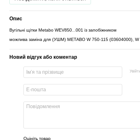
Опис
Вугільні щітки Metabo WEV850...001 із запобіжником
можлива заміна для (УШМ) METABO W 750-115 (03604000), W 
Новий відгук або коментар
Увійт
Оцініть товар