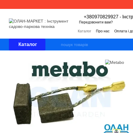
Перейти к основному контенту
+380970829927 - Інст
Передзвонити вам?
Каталог
Про нас
Оплата і д
Угода користувача
Відгуки 
Каталог