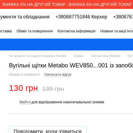
ЗНИЖКА 5% НА ДРУГИЙ ТОВАР -ЗНИЖКА 5% НА ДРУГИЙ ТОВАР
рументи та обладнання
+380687751846 Керхер
+3806767
оставка
Обмін та повернення
Контактна інформація
Новини та акції ін
про магазин
Вакансії
Договір публічної оферти
Інструмент та садово-паркова техніка
Сервіс
Запчастини Metabo
Вуг
Вугільні щітки Metabo WEV850...001 із запоб
Немає в наявності
Написати відгук
130 грн
139 грн
Ввійти
для відображення накопичувальної знижки
%
Повідомити, коли з'явиться