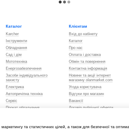
Каталог
Клієнтам
Karcher
Вхід до кабінету
Інструменти
Каталог
Обладнання
Про нас
Сад і дім
Оплата і доставка
Мототехніка
Обмін та повернення
Енергозабезпечення
Контактна інформація
Засоби індивідуального
Новини та акції інтернет
захисту
магазину olanmarket.com
Електрика
Угода користувача
Автопричіпна техніка
Відгуки про магазин
Сервіс
Вакансії
Прокат обладнання
Договір публічної оферти
Сувенірна продукція
Ми в соцмережах
Автомобілі
 маркетингу та статистичних цілей, а також для безпечної та оптим