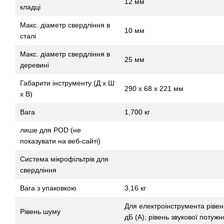
12 мм
кладці
Макс. діаметр свердління в
10 мм
сталі
Макс. діаметр свердління в
25 мм
деревині
Габарити інструменту (Д x Ш
290 x 68 x 221 мм
x В)
Вага
1,700 кг
лише для POD (не
показувати на веб-сайті)
Система мікрофільтрів для
свердління
Вага з упаковкою
3,16 кг
Для електроінструмента рівень
Рівень шуму
дБ (A); рівень звукової потужн