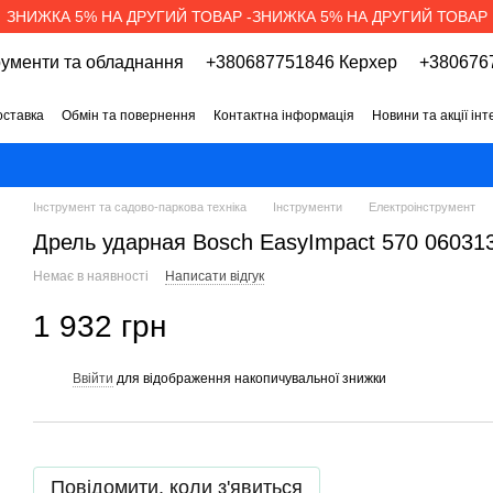
ЗНИЖКА 5% НА ДРУГИЙ ТОВАР -ЗНИЖКА 5% НА ДРУГИЙ ТОВАР
рументи та обладнання
+380687751846 Керхер
+3806767
оставка
Обмін та повернення
Контактна інформація
Новини та акції ін
про магазин
Вакансії
Договір публічної оферти
Інструмент та садово-паркова техніка
Інструменти
Електроінструмент
Дрель ударная Bosch EasyImpact 570 06031
Немає в наявності
Написати відгук
1 932 грн
Ввійти
для відображення накопичувальної знижки
%
Повідомити, коли з'явиться