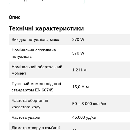
Опис
Технічні характеристики
Вихідна потужність, макс.
370 W
Номінальна споживана
570 W
потужність
Номінальний обертальний
1.2 Н·м
момент
Пусковий момент згідно зі
15,0 Н·м
стандартом EN 60745
Частота обертання
50 – 3.000 кол./хв
холостого ходу
Частота ударів
45.000 уд/хв
Діаметр отвору в кам’яній