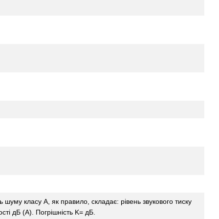
 шуму класу A, як правило, складає: рівень звукового тиску
ості дБ (A). Погрішність K= дБ.