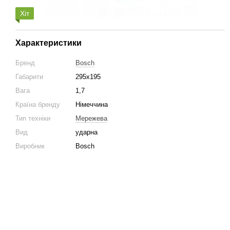
Хіт
Характеристики
Бренд
Bosch
Габарити
295х195
Вага
1,7
Країна бренду
Німеччина
Тип техніки
Мережева
Вид
ударна
Виробник
Bosch