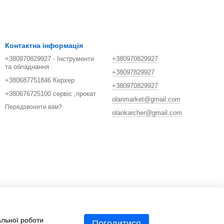
Контактна інформація
+380970829927 - Інструменти
+380970829927
та обладнання
+38097829927
+380687751846 Керхер
+380970829927
+380676725100 сервіс ,прокат
olanmarket@gmail.com
Передзвонити вам?
olankarcher@gmail.com
альної роботи
Погодитися