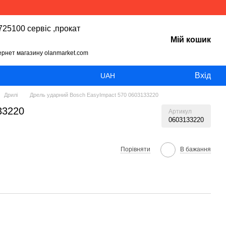
25100 сервіс ,прокат
Мій кошик
тернет магазину olanmarket.com
Вхід
UAH
Дрилі
Дрель ударний Bosch EasyImpact 570 0603133220
33220
Артикул
0603133220
Порівняти
В бажання