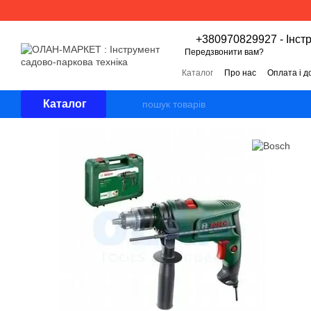
Перейти к основному контенту
+380970829927 - Інст
Передзвонити вам?
Каталог
Про нас
Оплата і д
Угода користувача
Відгуки 
Каталог