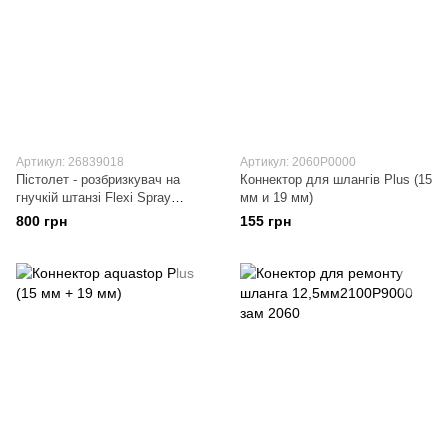
Артикул: 26839018
Артикул: 2060P0000
Пістолет - розбризкувач на
Коннектор для шлангів Plus (15
гнучкій штанзі Flexi Spray
мм и 19 мм)
+2185
800 грн
155 грн