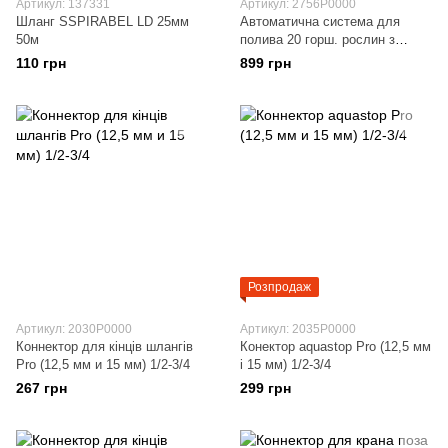
Артикул: 137331
Артикул: 2756P0000
Шланг SSPIRABEL LD 25мм
Автоматична система для
50м
полива 20 горш. рослин з
таймером 2700
110 грн
899 грн
Розпродаж
Артикул: 2030P0000
Артикул: 2035P0000
Коннектор для кінців шлангів
Конектор aquastop Pro (12,5 мм
Pro (12,5 мм и 15 мм) 1/2-3/4
і 15 мм) 1/2-3/4
267 грн
299 грн