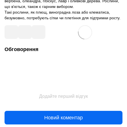
вербена, олеандра, гібіскус, лавр і оливкові дерева. Рослини,
що в'ються, також є гарним вибором.
Такі рослини, як плющ, виноградна лоза або клематиса,
безумовно, потребують сітки чи плетіння для підтримки росту.
Обговорення
Додайте перший відгук
Новий коментар