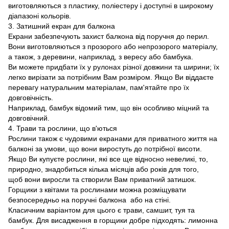
виготовляються з пластику, поліестеру і доступні в широкому
діапазоні кольорів.
3. Затишний екран для балкона
Екрани забезпечують захист балкона від поручня до перил.
Вони виготовляються з прозорого або непрозорого матеріалу,
а також, з деревини, наприклад, з вересу або бамбука.
Ви можете придбати їх у рулонах різної довжини та ширини; їх
легко вирізати за потрібним Вам розміром. Якщо Ви віддаєте
перевагу натуральним матеріалам, пам'ятайте про їх
довговічність.
Наприклад, бамбук відомий тим, що він особливо міцний та
довговічний.
4. Трави та рослини, що в'ються
Рослини також є чудовими екранами для приватного життя на
балконі за умови, що вони виростуть до потрібної висоти.
Якщо Ви купуєте рослини, які все ще відносно невеликі, то,
природно, знадобиться кілька місяців або років для того,
щоб вони виросли та створили Вам приватний затишок.
Горщики з квітами та рослинами можна розміщувати
безпосередньо на поручні балкона або на стіні.
Класичним варіантом для цього є трави, самшит, туя та
бамбук. Для висадження в горщики добре підходять: лимонна