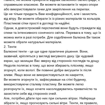
справжньою класикою. Ви можете встановити їх через опори
або використовувати гачки для закріплення на перилах.
Це не тільки придасть Вам конфіденційності, але і захистить
від вітру. Ви можете обирати їх із різних матеріалів та кольорів.
Пластикові сітки прості в догляді та надійні.
Однак, в довгостроковій перспективі вони будуть страждати від
спеки та інтенсивного сонячного світла. Перевага в тому, що їх
можна мити в разі потреби. Для оздоблення балкона Ви також
можете обрати натуральні матеріали.
2. Тенти
Балконні тенти - це ще одне практичне рішення. Вони,
зазвичай, кріпляться у вигляді висувного даху. Це чудовий
екран, що захищає Вас зверху від сторонніх поглядів та дощу.
Недолік полягає в тому, що вони збирають плісняву, якщо
згорнуті, коли вологі. Ви повинні добре висушити їх після
зливи. Якщо вони не використовуються як накриття,
Ви можете згорнути їх, зафіксувавши на стіні будинку,
використовуючи сталеву пластину. Ви можете легко
розгорнути їх, якщо хочете насолоджуватись приватністю та
захистити себе від сторонніх очей.
Але, потрібно дбати про них при сильних вітрах. Найкраще
зібрати їх, якщо прогнозують сильні вітри. Тенти, як правило,