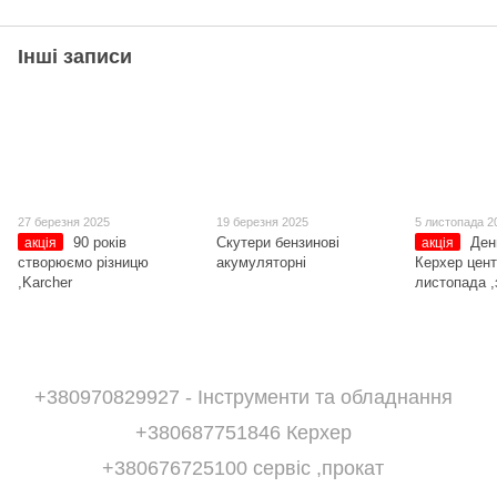
Інші записи
27 березня 2025
19 березня 2025
5 листопада 2
90 років
Скутери бензинові
Ден
акція
акція
створюємо різницю
акумуляторні
Керхер цент
,Karcher
листопада ,
+380970829927 - Інструменти та обладнання
+380687751846 Керхер
+380676725100 сервіс ,прокат